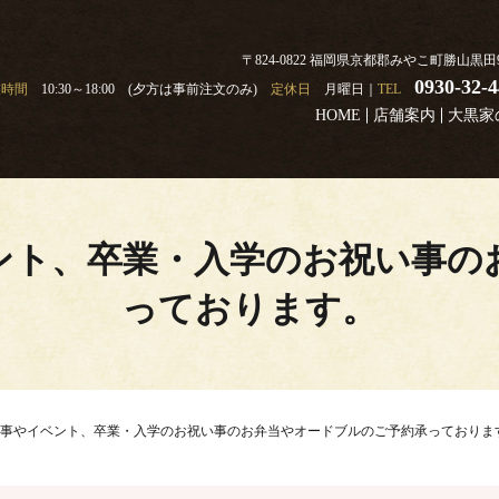
〒824-0822 福岡県京都郡みやこ町勝山黒田91
0930-32-
業時間
10:30～18:00 (夕方は事前注文のみ)
定休日
月曜日｜
TEL
HOME
店舗案内
大黒家
ント、卒業・入学のお祝い事の
っております。
事やイベント、卒業・入学のお祝い事のお弁当やオードブルのご予約承っておりま